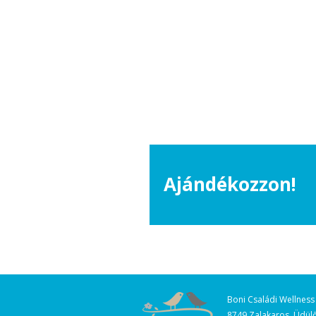
Ajándékozzon!
Boni Családi Wellness
8749 Zalakaros, Üdülő