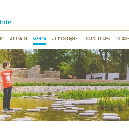
Hotel
ink
Zalakaros
Galéria
Elérhetőségek
Tóparti esküvő
Törzsv