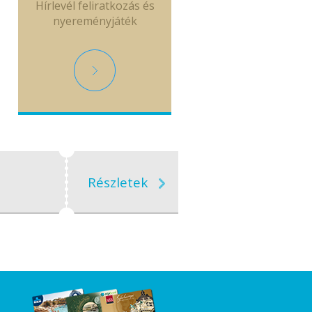
Hírlevél feliratkozás és
nyereményjáték
Részletek