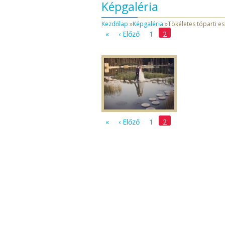
Képgaléria
Kezdőlap
»
Képgaléria
»
Tökéletes tóparti e
«
‹ Előző
1
2
«
‹ Előző
1
2