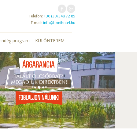
Telefon:
+36 (30) 348 72 85
E-mail:
info@bonihotel.hu
endég program
KÜLÖNTEREM