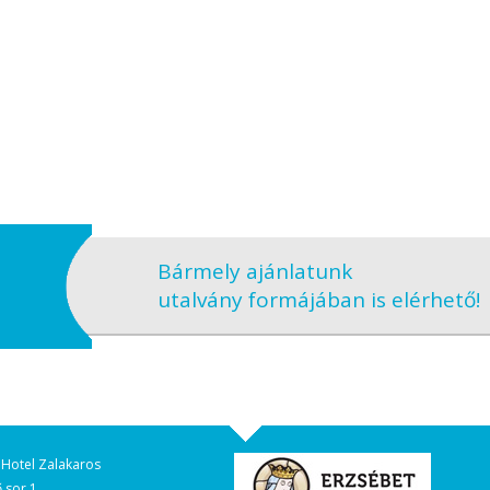
Bármely ajánlatunk
utalvány formájában is elérhető!
 Hotel Zalakaros
 sor 1.